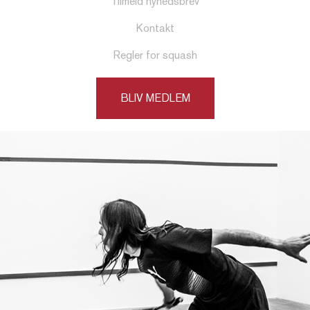
Tilmeld nyhedsbrev
Kontakt
Regler for squash
BLIV MEDLEM