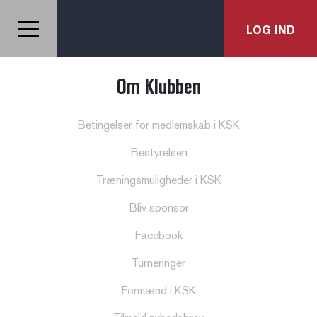
LOG IND
Om Klubben
Betingelser for medlemskab i KSK
Bestyrelsen
Træningsmuligheder i KSK
Bliv sponsor
Facebook
Turneringer
Formænd i KSK